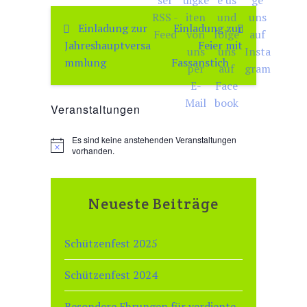
Einladung zur
Einladung zur
Beitragsnavigation
Jahreshauptversa
Feier mit
mmlung
Fassanstich
Veranstaltungen
Es sind keine anstehenden Veranstaltungen
H
vorhanden.
i
n
w
e
Neueste Beiträge
i
s
Schützenfest 2025
Schützenfest 2024
Besondere Ehrungen für verdiente