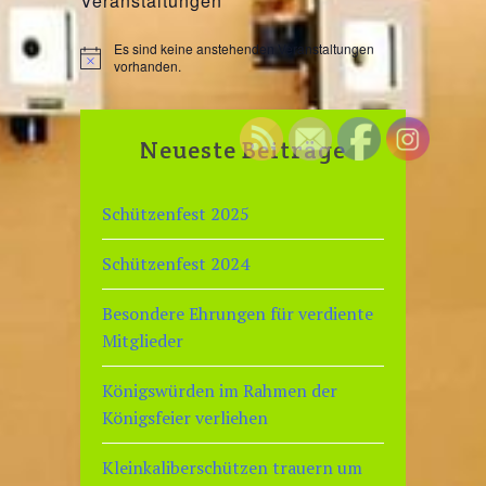
Veranstaltungen
Es sind keine anstehenden Veranstaltungen
H
vorhanden.
i
n
w
e
Neueste Beiträge
i
s
Schützenfest 2025
Schützenfest 2024
Besondere Ehrungen für verdiente
Mitglieder
Königswürden im Rahmen der
Königsfeier verliehen
Kleinkaliberschützen trauern um