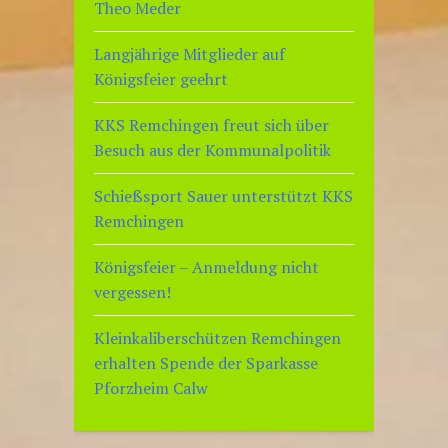
Theo Meder
Langjährige Mitglieder auf
Königsfeier geehrt
KKS Remchingen freut sich über
Besuch aus der Kommunalpolitik
Schießsport Sauer unterstützt KKS
Remchingen
Königsfeier – Anmeldung nicht
vergessen!
Kleinkaliberschützen Remchingen
erhalten Spende der Sparkasse
Pforzheim Calw