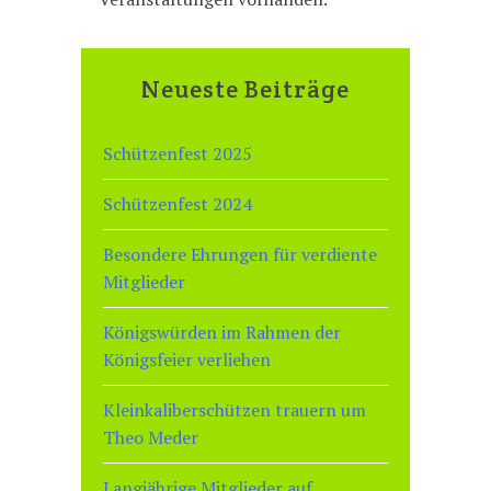
i
n
w
Neueste Beiträge
e
i
Schützenfest 2025
s
Schützenfest 2024
Besondere Ehrungen für verdiente
Mitglieder
Königswürden im Rahmen der
Königsfeier verliehen
Kleinkaliberschützen trauern um
Theo Meder
Langjährige Mitglieder auf