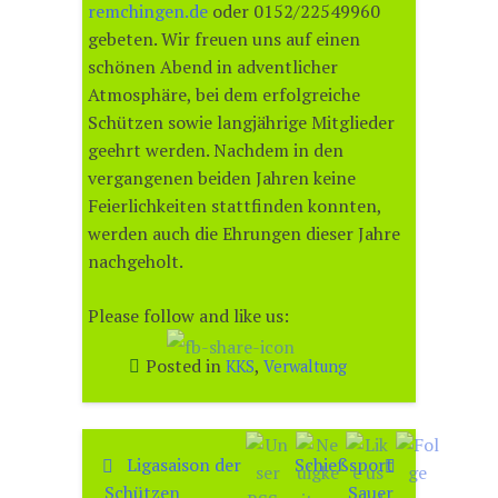
remchingen.de
oder 0152/22549960
gebeten. Wir freuen uns auf einen
schönen Abend in adventlicher
Atmosphäre, bei dem erfolgreiche
Schützen sowie langjährige Mitglieder
geehrt werden. Nachdem in den
vergangenen beiden Jahren keine
Feierlichkeiten stattfinden konnten,
werden auch die Ehrungen dieser Jahre
nachgeholt.
Please follow and like us:
Posted in
,
KKS
Verwaltung
Ligasaison der
Schießsport
Beitragsnavigation
Schützen
Sauer