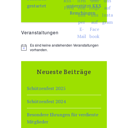
gestartet
unterstützt KKS
Remchingen
Veranstaltungen
Es sind keine anstehenden Veranstaltungen
H
vorhanden.
i
n
w
e
Neueste Beiträge
i
s
Schützenfest 2025
Schützenfest 2024
Besondere Ehrungen für verdiente
Mitglieder