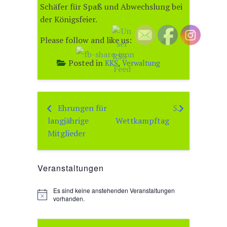
Schäfer für Spaß und Abwechslung bei
der Königsfeier.
Please follow and like us:
Posted in
,
KKS
Verwaltung
Ehrungen für
5.
Beitragsnavigation
langjährige
Wettkampftag
Mitglieder
Veranstaltungen
Es sind keine anstehenden Veranstaltungen
H
vorhanden.
i
n
w