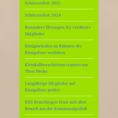
Schützenfest 2025
Schützenfest 2024
Besondere Ehrungen für verdiente
Mitglieder
Königswürden im Rahmen der
Königsfeier verliehen
Kleinkaliberschützen trauern um
Theo Meder
Langjährige Mitglieder auf
Königsfeier geehrt
KKS Remchingen freut sich über
Besuch aus der Kommunalpolitik