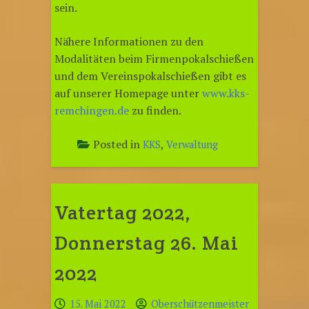
sein.
Nähere Informationen zu den
Modalitäten beim Firmenpokalschießen
und dem Vereinspokalschießen gibt es
auf unserer Homepage unter
www.kks-
remchingen.de
zu finden.
Posted in
,
KKS
Verwaltung
Vatertag 2022,
Donnerstag 26. Mai
2022
15. Mai 2022
Oberschützenmeister