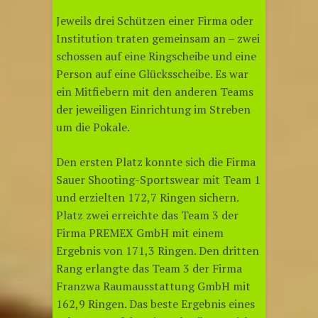
Jeweils drei Schützen einer Firma oder
Institution traten gemeinsam an – zwei
schossen auf eine Ringscheibe und eine
Person auf eine Glücksscheibe. Es war
ein Mitfiebern mit den anderen Teams
der jeweiligen Einrichtung im Streben
um die Pokale.
Den ersten Platz konnte sich die Firma
Sauer Shooting-Sportswear mit Team 1
und erzielten 172,7 Ringen sichern.
Platz zwei erreichte das Team 3 der
Firma PREMEX GmbH mit einem
Ergebnis von 171,3 Ringen. Den dritten
Rang erlangte das Team 3 der Firma
Franzwa Raumausstattung GmbH mit
162,9 Ringen. Das beste Ergebnis eines