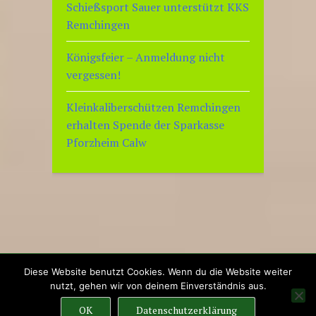
Schießsport Sauer unterstützt KKS
Remchingen
Königsfeier – Anmeldung nicht
vergessen!
Kleinkaliberschützen Remchingen
erhalten Spende der Sparkasse
Pforzheim Calw
Diese Website benutzt Cookies. Wenn du die Website weiter
© 2026
KKS Remchingen e.V.
nutzt, gehen wir von deinem Einverständnis aus.
Proudly powered by WordPress
|
OK
Datenschutzerklärung
Theme: x-blog by
wpthemespace.com