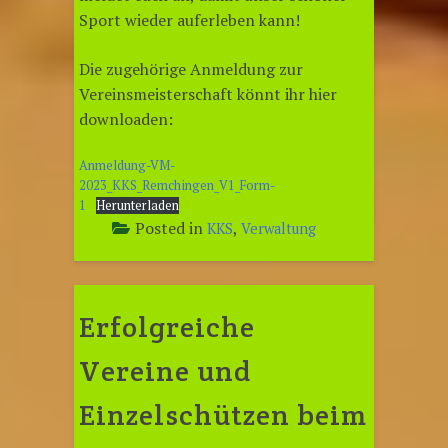
Sport wieder auferleben kann!
Die zugehörige Anmeldung zur
Vereinsmeisterschaft könnt ihr hier
downloaden:
Anmeldung-VM-
2023_KKS_Remchingen_V1_Form-
1
Herunterladen
Posted in
,
KKS
Verwaltung
Erfolgreiche
Vereine und
Einzelschützen beim