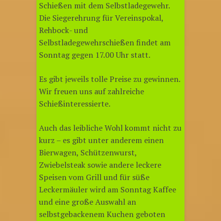
Schießen mit dem Selbstladegewehr.
Die Siegerehrung für Vereinspokal,
Rehbock- und
Selbstladegewehrschießen findet am
Sonntag gegen 17.00 Uhr statt.
Es gibt jeweils tolle Preise zu gewinnen.
Wir freuen uns auf zahlreiche
Schießinteressierte.
Auch das leibliche Wohl kommt nicht zu
kurz – es gibt unter anderem einen
Bierwagen, Schützenwurst,
Zwiebelsteak sowie andere leckere
Speisen vom Grill und für süße
Leckermäuler wird am Sonntag Kaffee
und eine große Auswahl an
selbstgebackenem Kuchen geboten