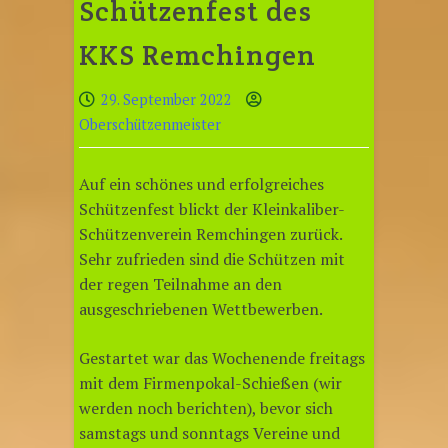
Schützenfest des
KKS Remchingen
29. September 2022
Oberschützenmeister
Auf ein schönes und erfolgreiches
Schützenfest blickt der Kleinkaliber-
Schützenverein Remchingen zurück.
Sehr zufrieden sind die Schützen mit
der regen Teilnahme an den
ausgeschriebenen Wettbewerben.
Gestartet war das Wochenende freitags
mit dem Firmenpokal-Schießen (wir
werden noch berichten), bevor sich
samstags und sonntags Vereine und