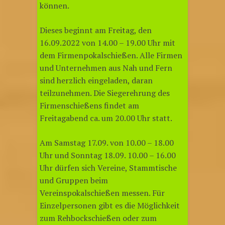
können.
Dieses beginnt am Freitag, den
16.09.2022 von 14.00 – 19.00 Uhr mit
dem Firmenpokalschießen. Alle Firmen
und Unternehmen aus Nah und Fern
sind herzlich eingeladen, daran
teilzunehmen. Die Siegerehrung des
Firmenschießens findet am
Freitagabend ca. um 20.00 Uhr statt.
Am Samstag 17.09. von 10.00 – 18.00
Uhr und Sonntag 18.09. 10.00 – 16.00
Uhr dürfen sich Vereine, Stammtische
und Gruppen beim
Vereinspokalschießen messen. Für
Einzelpersonen gibt es die Möglichkeit
zum Rehbockschießen oder zum