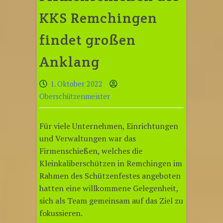
KKS Remchingen
findet großen
Anklang
1. Oktober 2022
Oberschützenmeister
Für viele Unternehmen, Einrichtungen
und Verwaltungen war das
Firmenschießen, welches die
Kleinkaliberschützen in Remchingen im
Rahmen des Schützenfestes angeboten
hatten eine willkommene Gelegenheit,
sich als Team gemeinsam auf das Ziel zu
fokussieren.