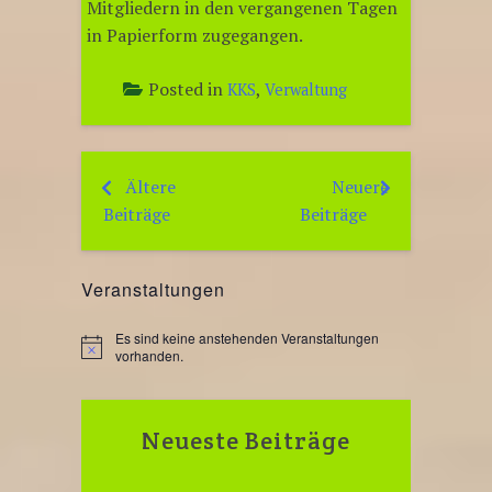
Mitgliedern in den vergangenen Tagen
in Papierform zugegangen.
Posted in
,
KKS
Verwaltung
Ältere
Neuere
Beitragsnavigation
Beiträge
Beiträge
Veranstaltungen
Es sind keine anstehenden Veranstaltungen
H
vorhanden.
i
n
w
e
Neueste Beiträge
i
s