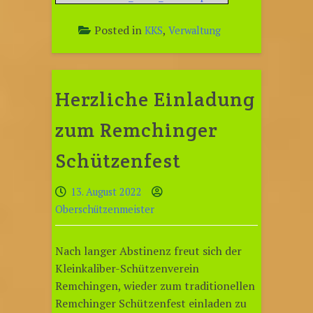
Posted in
,
KKS
Verwaltung
Herzliche Einladung
zum Remchinger
Schützenfest
13. August 2022
Oberschützenmeister
Nach langer Abstinenz freut sich der
Kleinkaliber-Schützenverein
Remchingen, wieder zum traditionellen
Remchinger Schützenfest einladen zu