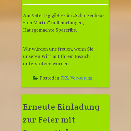
Am Vatertag gibt es im „Schützenhaus
zum Martin“ in Remchingen,
Hausgemachte Spareribs.
Wir würden uns freuen, wenn Sie
unseren Wirt mit Ihrem Besuch
unterstützen würden.
Posted in
,
KKS
Verwaltung
Erneute Einladung
zur Feier mit