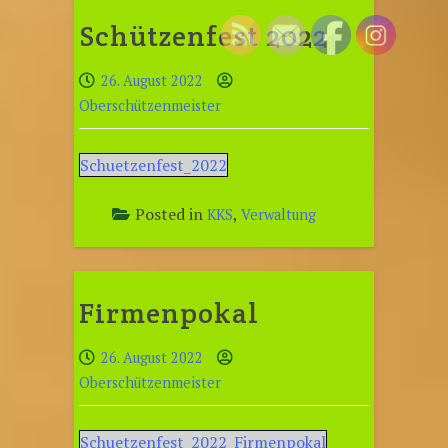
Schützenfest 2022
26. August 2022
Oberschützenmeister
Schuetzenfest_2022
Posted in
,
KKS
Verwaltung
Firmenpokal
26. August 2022
Oberschützenmeister
Schuetzenfest_2022_Firmenpokal